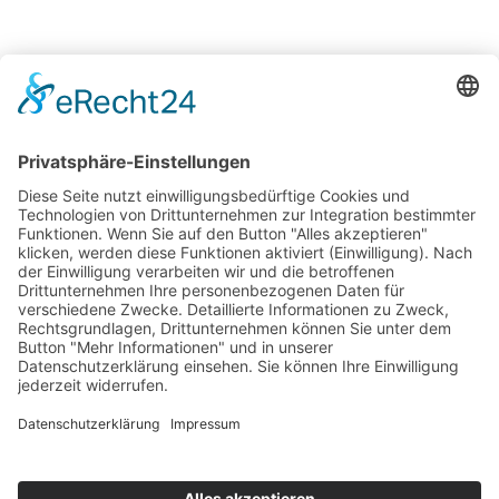
04841 / 936 98 31
moin@ahoi-consulting.com
Bundesstraße 7a, 25860 Olderup
Start
Zweck der Förderung
Wer wird gefördert?
Wie hoch ist die Förderung?
Was wird gefördert?
Downloads
Tools